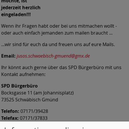
möchte, ist
jederzeit herzlich
eingeladen!!!
Wenn ihr Fragen habt oder bei uns mitmachen wollt -
oder auch einfach jemanden zum mailen braucht ...
...wir sind für euch da und freuen uns auf eure Mails.
Email:
jusos.schwaebisch-gmuend@gmx.de
Ihr könnt auch gerne über das SPD Bürgerbüro mit uns
Kontakt aufnehmen:
SPD Bürgerbüro
Bocksgasse 11 (am Johannisplatz)
73525 Schwäbisch Gmünd
Telefon:
07171/39428
Telefax:
07171/37833